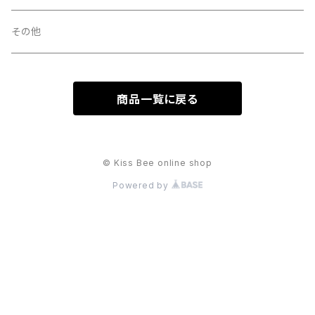
DVD
Ｔシャツ
中山星香
その他
パーカー
大江れな
商品一覧に戻る
ペンライト
篠原ののか
その他
吉田琴音
© Kiss Bee online shop
Powered by
小川みさき
松本さやこ