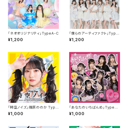
「ネオオリジナリティ」TypeA-C
「僕らのアーティファクト」Type
A-C
¥1,200
¥1,200
「時空ノイズ」篠原ののか Type
「あなたのいちばんめ」TypeA-
F
C
¥1,000
¥1,000