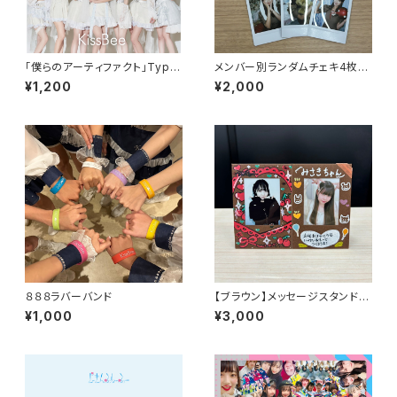
「僕らのアーティファクト」Type
メンバー別ランダムチェキ4枚セ
A-C
ット
¥1,200
¥2,000
８８８ラバーバンド
【ブラウン】メッセージスタンド
(チェキ付き)
¥1,000
¥3,000