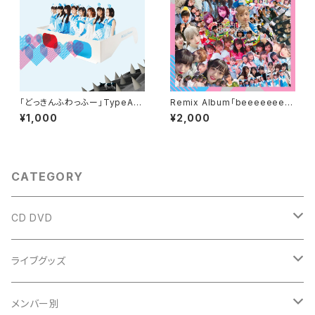
「どっきんふわっふー」TypeA-
Remix Album「beeeeeeea
D
t」 Type A-B
¥1,000
¥2,000
CATEGORY
CD DVD
single
ライブグッズ
album
タオル
メンバー別