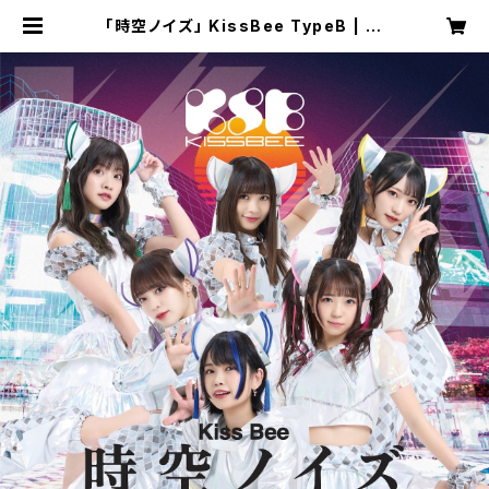
「時空ノイズ」 KissBee TypeB | Ki
ss Bee online shop