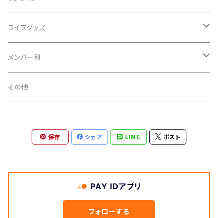
single
ライブグッズ
album
タオル
メンバー別
DVD
Ｔシャツ
中山星香
その他
パーカー
大江れな
保存
シェア
LINE
ポスト
ペンライト
篠原ののか
その他
吉田琴音
PAY IDアプリ
小川みさき
フォローする