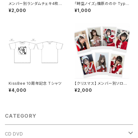
メンバー別ランダムチェキ4枚セ
「時空ノイズ」篠原ののか Type
ット
F
¥2,000
¥1,000
KissBee 10周年記念 Tシャツ
【クリスマス】 メンバー別ソロチ
ェキ２枚セット
¥4,000
¥2,000
CATEGORY
CD DVD