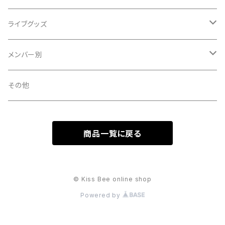
single
ライブグッズ
album
タオル
メンバー別
DVD
Ｔシャツ
中山星香
その他
パーカー
大江れな
商品一覧に戻る
ペンライト
篠原ののか
その他
吉田琴音
© Kiss Bee online shop
Powered by
小川みさき