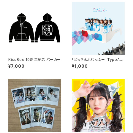
KissBee 10周年記念 パーカー
「どっきんふわっふー」TypeA-
D
¥7,000
¥1,000