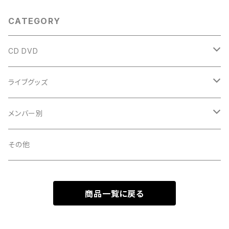
CATEGORY
CD DVD
single
ライブグッズ
album
タオル
メンバー別
DVD
Ｔシャツ
中山星香
その他
パーカー
大江れな
商品一覧に戻る
ペンライト
篠原ののか