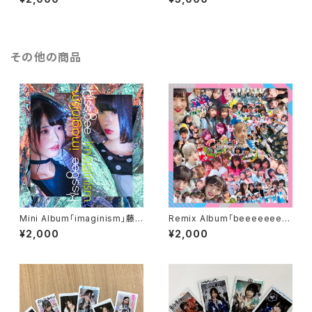
その他の商品
Mini Album「imaginism」藤
Remix Album「beeeeeeea
井、篠原 ver
t」 Type A-B
¥2,000
¥2,000